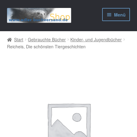
Zur
Zum
Menü
Navigation
Inhalt
springen
springen
AGB
Start
Gebrauchte Bücher
Kinder- und Jugendbücher
Reicheis, Die schönsten Tiergeschichten
Widerrufsbelehrung
Datenschutzerklärung
Impressum