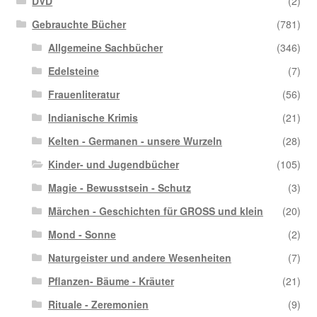
DVD
(2)
Gebrauchte Bücher
(781)
Allgemeine Sachbücher
(346)
Edelsteine
(7)
Frauenliteratur
(56)
Indianische Krimis
(21)
Kelten - Germanen - unsere Wurzeln
(28)
Kinder- und Jugendbücher
(105)
Magie - Bewusstsein - Schutz
(3)
Märchen - Geschichten für GROSS und klein
(20)
Mond - Sonne
(2)
Naturgeister und andere Wesenheiten
(7)
Pflanzen- Bäume - Kräuter
(21)
Rituale - Zeremonien
(9)