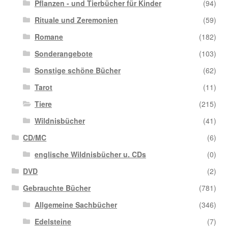
Pflanzen - und Tierbücher für Kinder
(94)
Rituale und Zeremonien
(59)
Romane
(182)
Sonderangebote
(103)
Sonstige schöne Bücher
(62)
Tarot
(11)
Tiere
(215)
Wildnisbücher
(41)
CD/MC
(6)
englische Wildnisbücher u. CDs
(0)
DVD
(2)
Gebrauchte Bücher
(781)
Allgemeine Sachbücher
(346)
Edelsteine
(7)