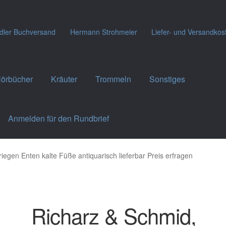
dler Buchversand
Hermann Strohmeier
Liefer- und Versandkos
örbücher
Kräuter
Trommeln
Sonstiges
Anmelden für den Rundbrief
iegen Enten kalte Füße antiquarisch lieferbar Preis erfragen
Richarz & Schmid,