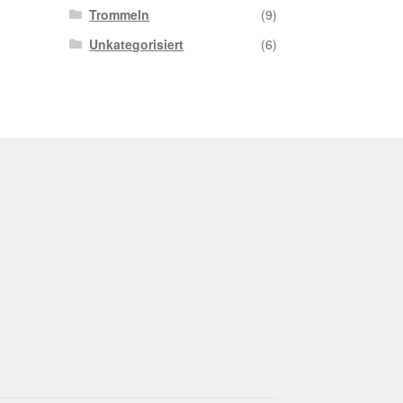
Trommeln
(9)
Unkategorisiert
(6)