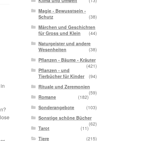
Klima und Umwelt
(13)
Magie - Bewusstsein -
Schutz
(38)
Märchen und Geschichten
für Gross und Klein
(44)
Naturgeister und andere
Wesenheiten
(38)
Pflanzen - Bäume - Kräuter
(421)
Pflanzen - und
Tierbücher für Kinder
(94)
in
Rituale und Zeremonien
(59)
Romane
(182)
Sonderangebote
(103)
en?
llose
Sonstige schöne Bücher
(62)
Tarot
(11)
Tiere
(215)
er