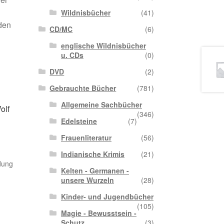
Wildnisbücher
(41)
 den
CD/MC
(6)
englische Wildnisbücher
u. CDs
(0)
DVD
(2)
Gebrauchte Bücher
(781)
Allgemeine Sachbücher
olf
(346)
Edelsteine
(7)
Frauenliteratur
(56)
Indianische Krimis
(21)
dung
Kelten - Germanen -
unsere Wurzeln
(28)
Kinder- und Jugendbücher
(105)
Magie - Bewusstsein -
Schutz
(3)