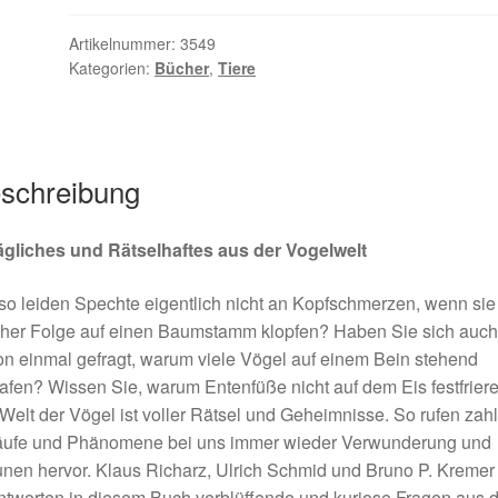
Kriegen
Enten
Artikelnummer:
3549
Kategorien:
Bücher
,
Tiere
kalte
Füße
antiquarisch
lieferbar
Preis
schreibung
erfragen
Menge
tägliches und Rätselhaftes aus der Vogelwelt
o leiden Spechte eigentlich nicht an Kopfschmerzen, wenn sie 
cher Folge auf einen Baumstamm klopfen? Haben Sie sich auch
n einmal gefragt, warum viele Vögel auf einem Bein stehend
afen? Wissen Sie, warum Entenfüße nicht auf dem Eis festfrier
Welt der Vögel ist voller Rätsel und Geheimnisse. So rufen zah
äufe und Phänomene bei uns immer wieder Verwunderung und
nen hervor. Klaus Richarz, Ulrich Schmid und Bruno P. Kremer
tworten in diesem Buch verblüffende und kuriose Fragen aus d