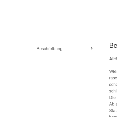
Be
Beschreibung
All
Wies
ras
scho
schl
Die 
Abl
Stau
bean