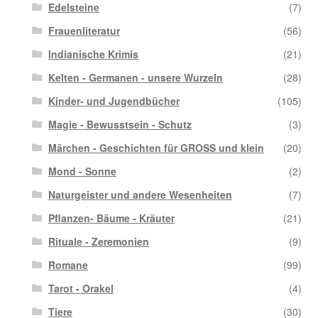
Edelsteine
(7)
Frauenliteratur
(56)
Indianische Krimis
(21)
Kelten - Germanen - unsere Wurzeln
(28)
Kinder- und Jugendbücher
(105)
Magie - Bewusstsein - Schutz
(3)
Märchen - Geschichten für GROSS und klein
(20)
Mond - Sonne
(2)
Naturgeister und andere Wesenheiten
(7)
Pflanzen- Bäume - Kräuter
(21)
Rituale - Zeremonien
(9)
Romane
(99)
Tarot - Orakel
(4)
Tiere
(30)