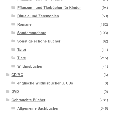
Pflanzen - und Tierbücher für Kinder
(94)
Rituale und Zeremonien
(59)
Romane
(182)
Sonderangebote
(103)
Sonstige schöne Bücher
(62)
Tarot
(11)
Tiere
(215)
Wildnisbücher
(41)
CD/MC
(6)
englische Wildnisbücher u. CDs
(0)
DVD
(2)
Gebrauchte Bücher
(781)
Allgemeine Sachbücher
(346)