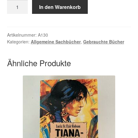
Schundik
In den Warenkorb
Nikolai,
Der
weisse
Schamane
Artikelnummer:
A130
Kategorien:
Allgemeine Sachbücher
,
Gebrauchte Bücher
Menge
Ähnliche Produkte