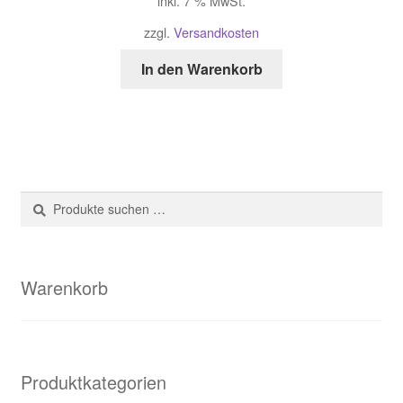
inkl. 7 % MwSt.
zzgl.
Versandkosten
In den Warenkorb
Suche
Suchen
nach:
Warenkorb
Produktkategorien