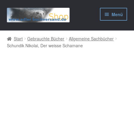
Zur
Zum
Menü
Navigation
Inhalt
springen
springen
AGB
Start
Gebrauchte Bücher
Allgemeine Sachbücher
Schundik Nikolai, Der weisse Schamane
Widerrufsbelehrung
Datenschutzerklärung
Impressum