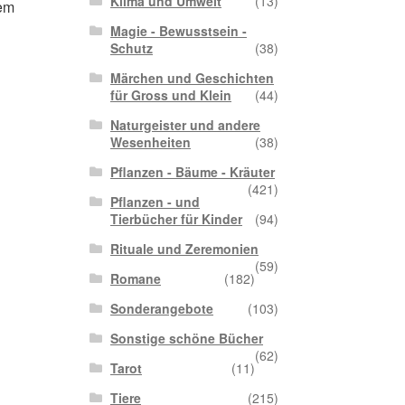
Klima und Umwelt
(13)
dem
Magie - Bewusstsein -
Schutz
(38)
Märchen und Geschichten
für Gross und Klein
(44)
Naturgeister und andere
Wesenheiten
(38)
Pflanzen - Bäume - Kräuter
(421)
Pflanzen - und
Tierbücher für Kinder
(94)
Rituale und Zeremonien
(59)
Romane
(182)
Sonderangebote
(103)
Sonstige schöne Bücher
(62)
Tarot
(11)
Tiere
(215)