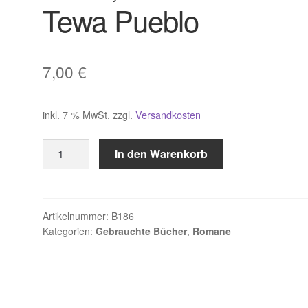
Tewa Pueblo
7,00
€
inkl. 7 % MwSt.
zzgl.
Versandkosten
Slater,
In den Warenkorb
Die
Geister
von
Tewa
Artikelnummer:
B186
Kategorien:
Gebrauchte Bücher
,
Romane
Pueblo
Menge