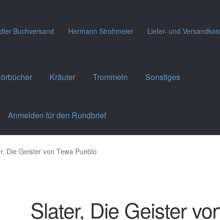
dler Buchversand
Hermann Strohmeier
Liefer- und Versandkos
örbücher
Kräuter
Trommeln
Sonstiges
Anmelden für den Rundbrief
er, Die Geister von Tewa Pueblo
Slater, Die Geister vo