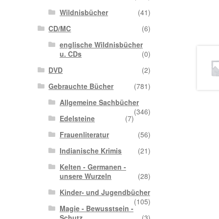
Wildnisbücher
(41)
CD/MC
(6)
englische Wildnisbücher
u. CDs
(0)
DVD
(2)
Gebrauchte Bücher
(781)
Allgemeine Sachbücher
(346)
Edelsteine
(7)
Frauenliteratur
(56)
Indianische Krimis
(21)
Kelten - Germanen -
unsere Wurzeln
(28)
Kinder- und Jugendbücher
(105)
Magie - Bewusstsein -
Schutz
(3)