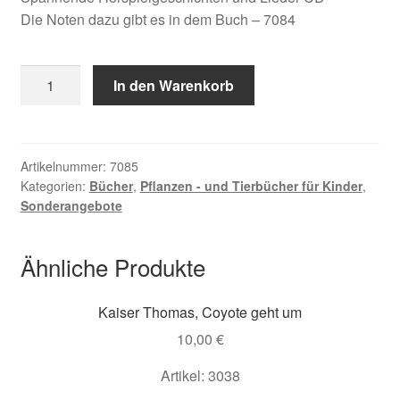
Die Noten dazu gibt es in dem Buch – 7084
Steffe
In den Warenkorb
&
Höfele,
Eiche,
Farn
Artikelnummer:
7085
Kategorien:
Bücher
,
Pflanzen - und Tierbücher für Kinder
,
und
Sonderangebote
Specht
-
CD
Ähnliche Produkte
Menge
Kaiser Thomas, Coyote geht um
10,00
€
Artikel: 3038