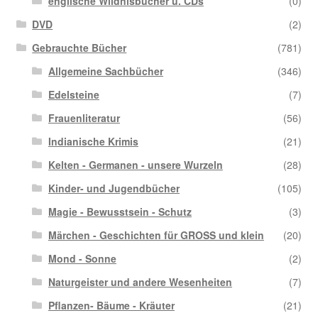
englische Wildnisbücher u. CDs
(0)
DVD
(2)
Gebrauchte Bücher
(781)
Allgemeine Sachbücher
(346)
Edelsteine
(7)
Frauenliteratur
(56)
Indianische Krimis
(21)
Kelten - Germanen - unsere Wurzeln
(28)
Kinder- und Jugendbücher
(105)
Magie - Bewusstsein - Schutz
(3)
Märchen - Geschichten für GROSS und klein
(20)
Mond - Sonne
(2)
Naturgeister und andere Wesenheiten
(7)
Pflanzen- Bäume - Kräuter
(21)