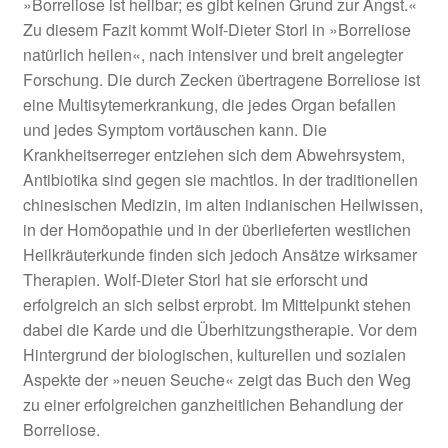
»Borreliose ist heilbar; es gibt keinen Grund zur Angst.«
Zu diesem Fazit kommt Wolf-Dieter Storl in »Borreliose
natürlich heilen«, nach intensiver und breit angelegter
Forschung. Die durch Zecken übertragene Borreliose ist
eine Multisytemerkrankung, die jedes Organ befallen
und jedes Symptom vortäuschen kann. Die
Krankheitserreger entziehen sich dem Abwehrsystem,
Antibiotika sind gegen sie machtlos. In der traditionellen
chinesischen Medizin, im alten indianischen Heilwissen,
in der Homöopathie und in der überlieferten westlichen
Heilkräuterkunde finden sich jedoch Ansätze wirksamer
Therapien. Wolf-Dieter Storl hat sie erforscht und
erfolgreich an sich selbst erprobt. Im Mittelpunkt stehen
dabei die Karde und die Überhitzungstherapie. Vor dem
Hintergrund der biologischen, kulturellen und sozialen
Aspekte der »neuen Seuche« zeigt das Buch den Weg
zu einer erfolgreichen ganzheitlichen Behandlung der
Borreliose.