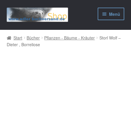
Zur
Zum
Menü
Navigation
Inhalt
springen
springen
AGB
Start
Bücher
Pflanzen - Bäume - Kräuter
Storl Wolf –
Dieter , Borreliose
Widerrufsbelehrung
Datenschutzerklärung
Impressum