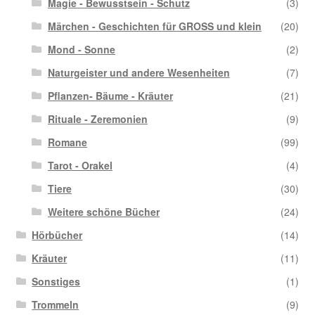
Magie - Bewusstsein - Schutz
(3)
Märchen - Geschichten für GROSS und klein
(20)
Mond - Sonne
(2)
Naturgeister und andere Wesenheiten
(7)
Pflanzen- Bäume - Kräuter
(21)
Rituale - Zeremonien
(9)
Romane
(99)
Tarot - Orakel
(4)
Tiere
(30)
Weitere schöne Bücher
(24)
Hörbücher
(14)
Kräuter
(11)
Sonstiges
(1)
Trommeln
(9)