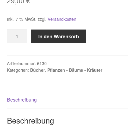
29,00
€
inkl. 7 % MwSt.
zzgl.
Versandkosten
Storl
In den Warenkorb
Wolf
-
Dieter
,
Artikelnummer:
6130
Kategorien:
Bücher
,
Pflanzen - Bäume - Kräuter
Borreliose
Menge
Beschreibung
Beschreibung