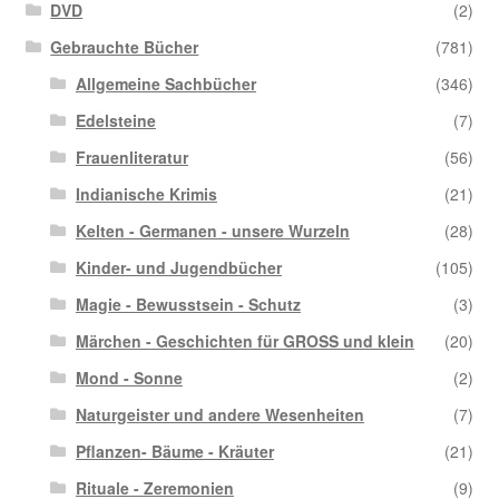
DVD
(2)
Gebrauchte Bücher
(781)
Allgemeine Sachbücher
(346)
Edelsteine
(7)
Frauenliteratur
(56)
Indianische Krimis
(21)
Kelten - Germanen - unsere Wurzeln
(28)
Kinder- und Jugendbücher
(105)
Magie - Bewusstsein - Schutz
(3)
Märchen - Geschichten für GROSS und klein
(20)
Mond - Sonne
(2)
Naturgeister und andere Wesenheiten
(7)
Pflanzen- Bäume - Kräuter
(21)
Rituale - Zeremonien
(9)