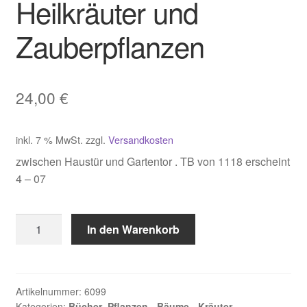
Heilkräuter und
Zauberpflanzen
24,00
€
inkl. 7 % MwSt.
zzgl.
Versandkosten
zwischen Haustür und Gartentor . TB von 1118 erscheint
4 – 07
Storl
In den Warenkorb
Wolf
Dieter,
Heilkräuter
und
Artikelnummer:
6099
Kategorien:
Bücher
,
Pflanzen - Bäume - Kräuter