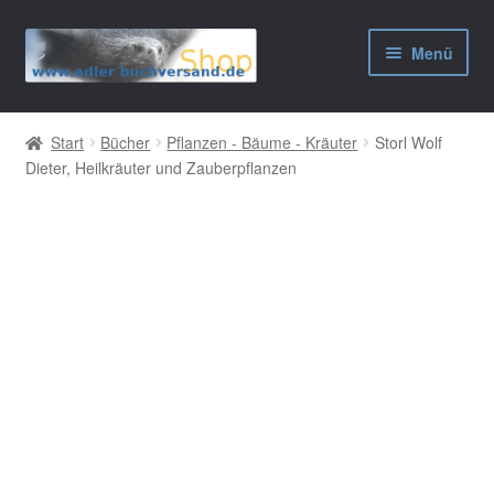
Zur
Zum
Menü
Navigation
Inhalt
springen
springen
AGB
Start
Bücher
Pflanzen - Bäume - Kräuter
Storl Wolf
Dieter, Heilkräuter und Zauberpflanzen
Widerrufsbelehrung
Datenschutzerklärung
Impressum