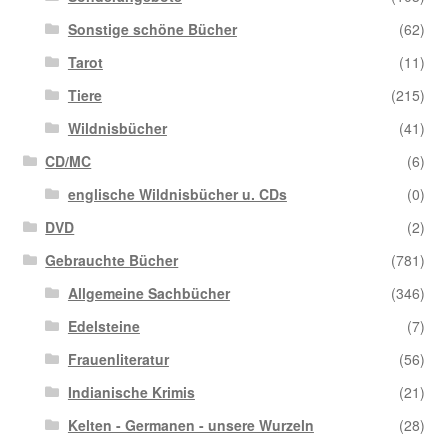
Sonstige schöne Bücher
(62)
Tarot
(11)
Tiere
(215)
Wildnisbücher
(41)
CD/MC
(6)
englische Wildnisbücher u. CDs
(0)
DVD
(2)
Gebrauchte Bücher
(781)
Allgemeine Sachbücher
(346)
Edelsteine
(7)
Frauenliteratur
(56)
Indianische Krimis
(21)
Kelten - Germanen - unsere Wurzeln
(28)