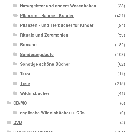
Naturgeister und andere Wesenheiten
(38)
Pflanzen - Bäume - Kräuter
(421)
Pflanzen - und Tierbücher für Kinder
(94)
Rituale und Zeremonien
(59)
Romane
(182)
Sonderangebote
(103)
Sonstige schöne Bücher
(62)
Tarot
(11)
Tiere
(215)
Wildnisbücher
(41)
CD/MC
(6)
englische Wildnisbücher u. CDs
(0)
DVD
(2)
Gebrauchte Bücher
(781)