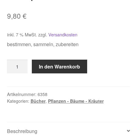
9,80
€
inkl. 7 % MwSt.
zzgl.
Versandkosten
bestimmen, sammeln, zubereiten
Strauß,
In den Warenkorb
Die
12
wichtigsten
essbaren
Artikelnummer:
6358
Kategorien:
Bücher
,
Pflanzen - Bäume - Kräuter
Wildpflanzen
Menge
Beschreibung