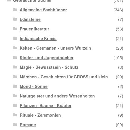
Allgemeine Sachbücher
(346)
Edelsteine
(7)
Frauenliteratur
(56)
Indianische Krimis
(21)
Kelten - Germanen - unsere Wurzeln
(28)
Kinder- und Jugendbücher
(105)
Magie - Bewusstsein - Schutz
(3)
Märchen - Geschichten für GROSS und klein
(20)
Mond - Sonne
(2)
Naturgeister und andere Wesenheiten
(7)
Pflanzen- Bäume - Kräuter
(21)
Rituale - Zeremonien
(9)
Romane
(99)