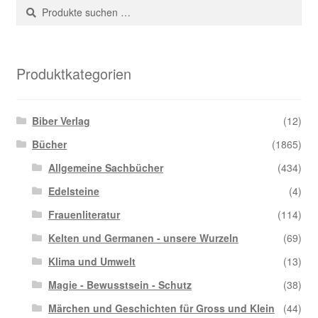
Suche
Suchen
nach:
Produktkategorien
Biber Verlag
(12)
Bücher
(1865)
Allgemeine Sachbücher
(434)
Edelsteine
(4)
Frauenliteratur
(114)
Kelten und Germanen - unsere Wurzeln
(69)
Klima und Umwelt
(13)
Magie - Bewusstsein - Schutz
(38)
Märchen und Geschichten für Gross und Klein
(44)