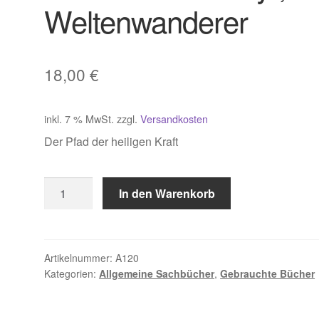
Weltenwanderer
18,00
€
inkl. 7 % MwSt.
zzgl.
Versandkosten
Der Pfad der heiligen Kraft
Summerrain
In den Warenkorb
Mary
,
Weltenwanderer
Menge
Artikelnummer:
A120
Kategorien:
Allgemeine Sachbücher
,
Gebrauchte Bücher