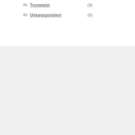
Trommeln
(9)
Unkategorisiert
(6)