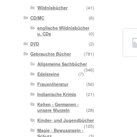
Wildnisbücher
(41)
CD/MC
(6)
englische Wildnisbücher
u. CDs
(0)
DVD
(2)
Gebrauchte Bücher
(781)
Allgemeine Sachbücher
(346)
Edelsteine
(7)
Frauenliteratur
(56)
Indianische Krimis
(21)
Kelten - Germanen -
unsere Wurzeln
(28)
Kinder- und Jugendbücher
(105)
Magie - Bewusstsein -
Schutz
(3)