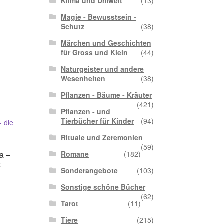
Klima und Umwelt
(13)
Magie - Bewusstsein -
Schutz
(38)
Märchen und Geschichten
für Gross und Klein
(44)
Naturgeister und andere
Wesenheiten
(38)
Pflanzen - Bäume - Kräuter
(421)
Pflanzen - und
Tierbücher für Kinder
(94)
Rituale und Zeremonien
(59)
Romane
(182)
a –
t
Sonderangebote
(103)
Sonstige schöne Bücher
(62)
Tarot
(11)
Tiere
(215)