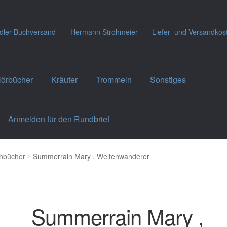
dler Buchversand
Hermann Strohmeier
Liefer- und Versandkos
örbücher
Kräuter
Trommeln
Sonstiges
Anmelden für den Rundbrief
hbücher
Summerrain Mary , Weltenwanderer
Summerrain Mary ,