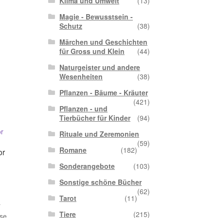
Klima und Umwelt
(13)
Magie - Bewusstsein -
Schutz
(38)
Märchen und Geschichten
für Gross und Klein
(44)
Naturgeister und andere
Wesenheiten
(38)
Pflanzen - Bäume - Kräuter
(421)
Pflanzen - und
Tierbücher für Kinder
(94)
Rituale und Zeremonien
(59)
Romane
(182)
or
Sonderangebote
(103)
Sonstige schöne Bücher
(62)
Tarot
(11)
r
Tiere
(215)
ise