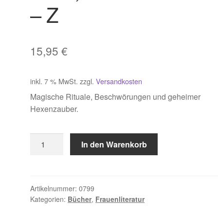
– Z
15,95
€
inkl. 7 % MwSt.
zzgl.
Versandkosten
Magische Rituale, Beschwörungen und geheimer
Hexenzauber.
Thea,
In den Warenkorb
Hexenrat
von
A
-
Artikelnummer:
0799
Kategorien:
Bücher
,
Frauenliteratur
Z
Menge