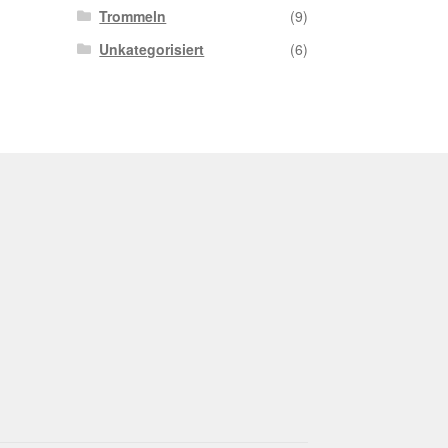
Trommeln
(9)
Unkategorisiert
(6)