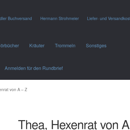
dler Buchversand
Hermann Strohmeier
Liefer- und Versandkos
örbücher
Kräuter
Trommeln
Sonstiges
Anmelden für den Rundbrief
nrat von A – Z
Thea, Hexenrat von A