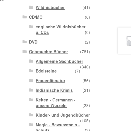
Wildnisbücher
(41)
CD/MC
(6)
englische Wildnisbücher
u. CDs
(0)
DVD
(2)
Gebrauchte Bücher
(781)
Allgemeine Sachbücher
(346)
Edelsteine
(7)
Frauenliteratur
(56)
Indianische Krimis
(21)
Kelten - Germanen -
unsere Wurzeln
(28)
Kinder- und Jugendbücher
(105)
Magie - Bewusstsein -
Schutz
(3)