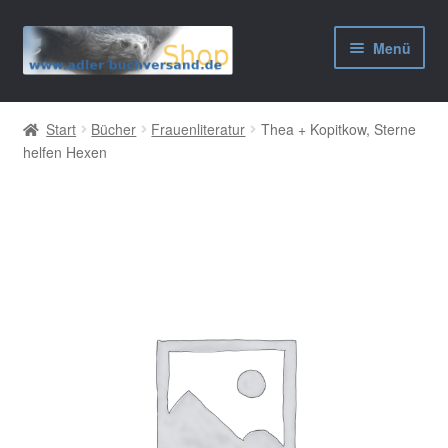
Zur
Zum
Menü
Navigation
Inhalt
springen
springen
AGB
Start
Bücher
Frauenliteratur
Thea + Kopitkow, Sterne
helfen Hexen
Widerrufsbelehrung
Datenschutzerklärung
Impressum