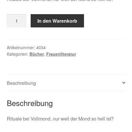
Thea
In den Warenkorb
+
Kopitkow,
Sterne
helfen
Artikelnummer:
4034
Kategorien:
Bücher
,
Frauenliteratur
Hexen
Menge
Beschreibung
Beschreibung
Rituale bei Vollmond, nur weil der Mond so hell ist?