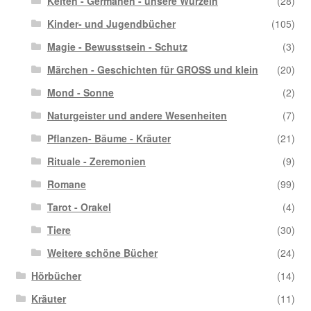
Kelten - Germanen - unsere Wurzeln
(28)
Kinder- und Jugendbücher
(105)
Magie - Bewusstsein - Schutz
(3)
Märchen - Geschichten für GROSS und klein
(20)
Mond - Sonne
(2)
Naturgeister und andere Wesenheiten
(7)
Pflanzen- Bäume - Kräuter
(21)
Rituale - Zeremonien
(9)
Romane
(99)
Tarot - Orakel
(4)
Tiere
(30)
Weitere schöne Bücher
(24)
Hörbücher
(14)
Kräuter
(11)