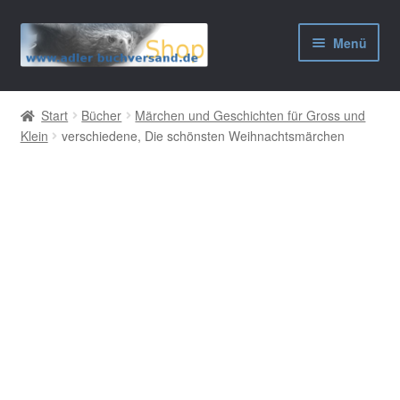
Zur
Zum
Menü
Navigation
Inhalt
springen
springen
AGB
Start
Bücher
Märchen und Geschichten für Gross und
Klein
verschiedene, Die schönsten Weihnachtsmärchen
Widerrufsbelehrung
Datenschutzerklärung
Impressum