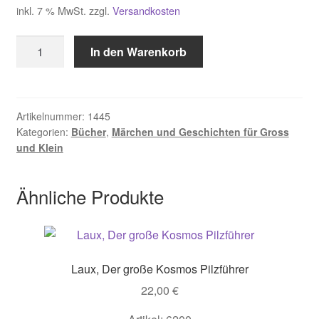
inkl. 7 % MwSt.
zzgl.
Versandkosten
verschiedene,
In den Warenkorb
Die
schönsten
Weihnachtsmärchen
Menge
Artikelnummer:
1445
Kategorien:
Bücher
,
Märchen und Geschichten für Gross
und Klein
Ähnliche Produkte
Laux, Der große Kosmos Pilzführer
22,00
€