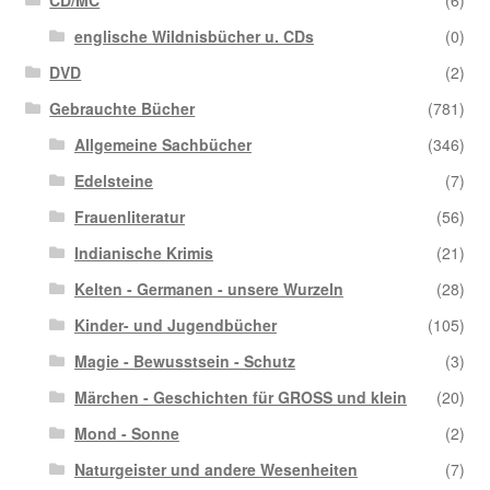
CD/MC
(6)
englische Wildnisbücher u. CDs
(0)
DVD
(2)
Gebrauchte Bücher
(781)
Allgemeine Sachbücher
(346)
Edelsteine
(7)
Frauenliteratur
(56)
Indianische Krimis
(21)
Kelten - Germanen - unsere Wurzeln
(28)
Kinder- und Jugendbücher
(105)
Magie - Bewusstsein - Schutz
(3)
Märchen - Geschichten für GROSS und klein
(20)
Mond - Sonne
(2)
Naturgeister und andere Wesenheiten
(7)