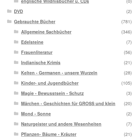
englische Wildnisbücher u. CDs
(0)
DVD
(2)
Gebrauchte Bücher
(781)
Allgemeine Sachbücher
(346)
Edelsteine
(7)
Frauenliteratur
(56)
Indianische Krimis
(21)
Kelten - Germanen - unsere Wurzeln
(28)
Kinder- und Jugendbücher
(105)
Magie - Bewusstsein - Schutz
(3)
Märchen - Geschichten für GROSS und klein
(20)
Mond - Sonne
(2)
Naturgeister und andere Wesenheiten
(7)
Pflanzen- Bäume - Kräuter
(21)