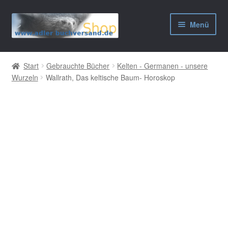
Zur
Zum
Menü
Navigation
Inhalt
springen
springen
AGB
Start
Gebrauchte Bücher
Kelten - Germanen - unsere
Wurzeln
Wallrath, Das keltische Baum- Horoskop
Widerrufsbelehrung
Datenschutzerklärung
Impressum