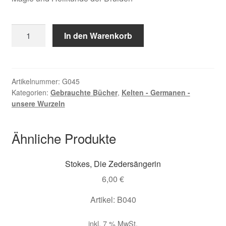
Wallrath,
In den Warenkorb
Das
keltische
Baum-
Horoskop
Artikelnummer:
G045
Kategorien:
Gebrauchte Bücher
,
Kelten - Germanen -
Menge
unsere Wurzeln
Ähnliche Produkte
Stokes, Die Zedersängerin
6,00
€
Artikel: B040
inkl. 7 % MwSt.