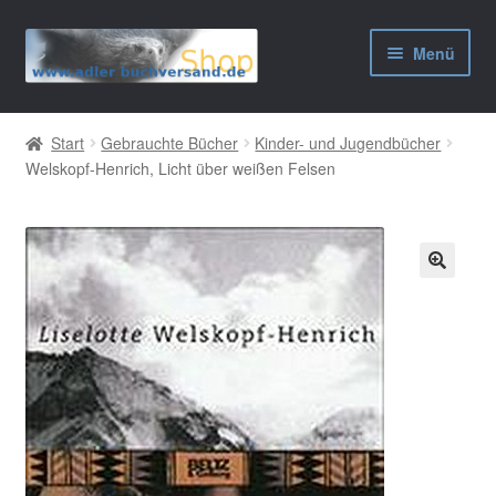
Zur
Zum
Menü
Navigation
Inhalt
springen
springen
AGB
Start
Gebrauchte Bücher
Kinder- und Jugendbücher
Welskopf-Henrich, Licht über weißen Felsen
Widerrufsbelehrung
Datenschutzerklärung
Impressum
🔍