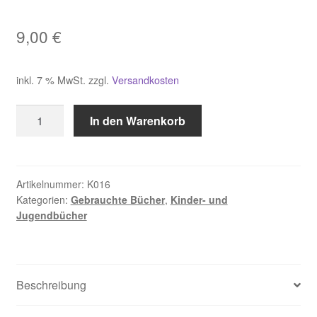
9,00
€
inkl. 7 % MwSt.
zzgl.
Versandkosten
Welskopf-
In den Warenkorb
Henrich,
Licht
über
weißen
Artikelnummer:
K016
Kategorien:
Gebrauchte Bücher
,
Kinder- und
Felsen
Jugendbücher
Menge
Beschreibung