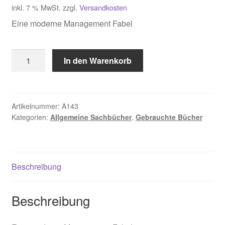
inkl. 7 % MwSt.
zzgl.
Versandkosten
Eine moderne Management Fabel
Whiteley
In den Warenkorb
Richard
C.
,
Der
Artikelnummer:
A143
Kategorien:
Allgemeine Sachbücher
,
Gebrauchte Bücher
Business
Schamane
Menge
Beschreibung
Beschreibung