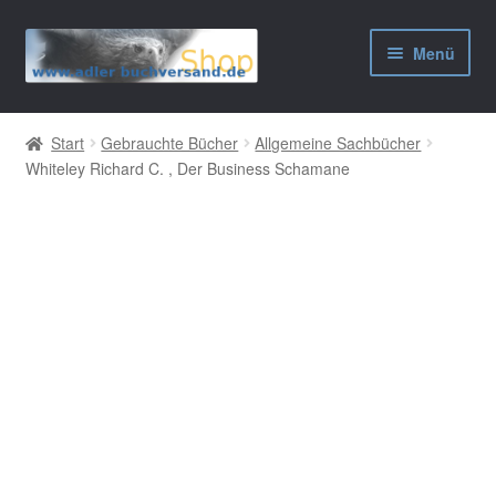
Zur
Zum
Menü
Navigation
Inhalt
springen
springen
AGB
Start
Gebrauchte Bücher
Allgemeine Sachbücher
Whiteley Richard C. , Der Business Schamane
Widerrufsbelehrung
Datenschutzerklärung
Impressum