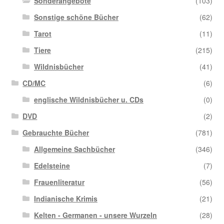
Sonderangebote
(103)
Sonstige schöne Bücher
(62)
Tarot
(11)
Tiere
(215)
Wildnisbücher
(41)
CD/MC
(6)
englische Wildnisbücher u. CDs
(0)
DVD
(2)
Gebrauchte Bücher
(781)
Allgemeine Sachbücher
(346)
Edelsteine
(7)
Frauenliteratur
(56)
Indianische Krimis
(21)
Kelten - Germanen - unsere Wurzeln
(28)