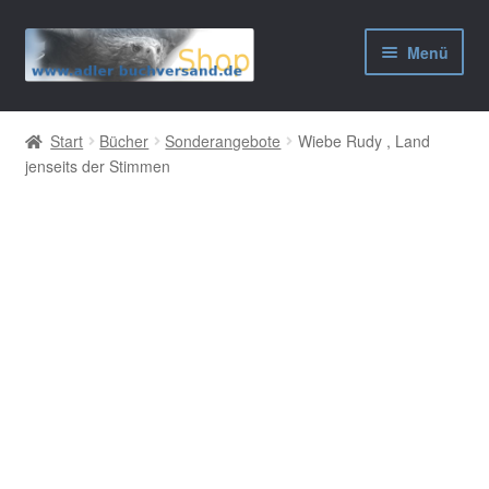
Zur
Zum
Menü
Navigation
Inhalt
springen
springen
AGB
Start
Bücher
Sonderangebote
Wiebe Rudy , Land
jenseits der Stimmen
Widerrufsbelehrung
Datenschutzerklärung
Impressum