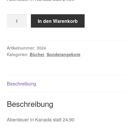
Wiebe
In den Warenkorb
Rudy
,
Land
jenseits
Artikelnummer:
3024
Kategorien:
Bücher
,
Sonderangebote
der
Stimmen
Menge
Beschreibung
Beschreibung
Abenteuer in Kanada statt 24,90