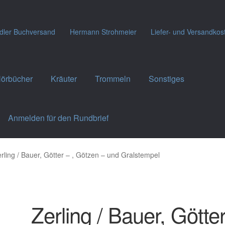
dler Buchversand
Hermann Strohmeier
Liefer- und Versandkos
örbücher
Kräuter
Trommeln
Sonstiges
Anmelden für den Rundbrief
rling / Bauer, Götter – , Götzen – und Gralstempel
Zerling / Bauer, Götte