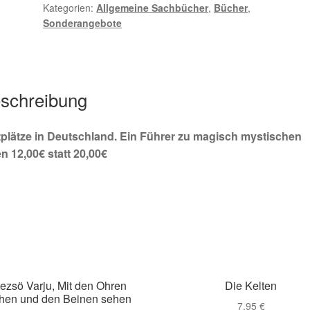
Kategorien:
Allgemeine Sachbücher
,
Bücher
,
,
Sonderangebote
Götzen
-
und
Gralstempel
schreibung
Menge
tplätze in Deutschland. Ein Führer zu magisch mystischen
n 12,00€ statt 20,00€
ezsö Varju, Mit den Ohren
Die Kelten
hen und den Beinen sehen
7,95
€