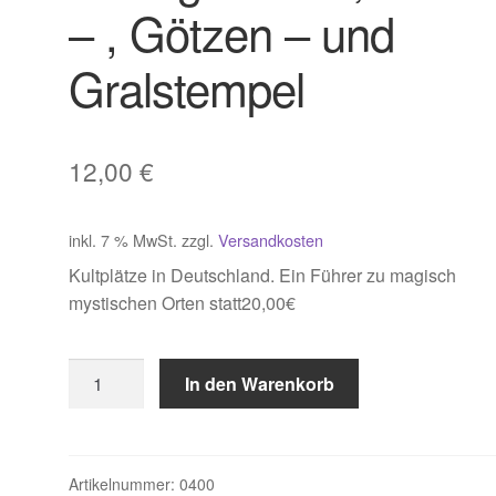
– , Götzen – und
Gralstempel
12,00
€
inkl. 7 % MwSt.
zzgl.
Versandkosten
Kultplätze in Deutschland. Ein Führer zu magisch
mystischen Orten statt20,00€
Zerling
In den Warenkorb
/
Bauer,
Götter
-
Artikelnummer:
0400