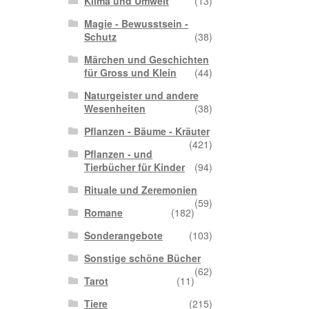
Klima und Umwelt
(13)
Magie - Bewusstsein -
Schutz
(38)
Märchen und Geschichten
für Gross und Klein
(44)
Naturgeister und andere
Wesenheiten
(38)
Pflanzen - Bäume - Kräuter
(421)
Pflanzen - und
Tierbücher für Kinder
(94)
Rituale und Zeremonien
(59)
Romane
(182)
Sonderangebote
(103)
Sonstige schöne Bücher
(62)
Tarot
(11)
Tiere
(215)