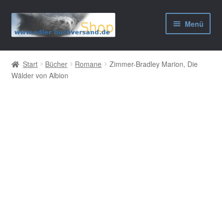
Zur
Zum
Menü
Navigation
Inhalt
springen
springen
AGB
Start
Bücher
Romane
Zimmer-Bradley Marion, Die
Wälder von Albion
Widerrufsbelehrung
Datenschutzerklärung
Impressum