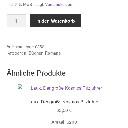
inkl. 7 % MwSt.
zzgl.
Versandkosten
Zimmer-
In den Warenkorb
Bradley
Marion,
Die
Wälder
Artikelnummer:
0852
Kategorien:
Bücher
,
Romane
von
Albion
Menge
Ähnliche Produkte
Laux, Der große Kosmos Pilzführer
22,00
€
Artikel: 6200