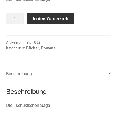
Rytcheu
In den Warenkorb
Juri,
Der
letzte
Schamane
Artikelnummer:
1882
Kategorien:
Bücher
,
Romane
Menge
Beschreibung
Beschreibung
Die Tschuktschen Saga