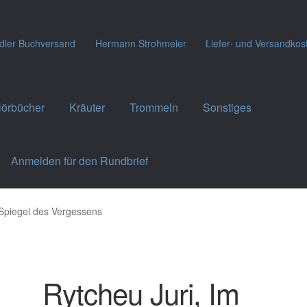
dler Buchversand
Hermann Strohmeier
Liefer- und Versandkos
örbücher
Kräuter
Trommeln
Sonstiges
Anmelden für den Rundbrief
 Spiegel des Vergessens
Rytcheu Juri, Im