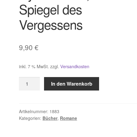
Spiegel des
Vergessens
9,90
€
inkl. 7 % MwSt.
zzgl.
Versandkosten
Rytcheu
In den Warenkorb
Juri,
Im
Spiegel
des
Artikelnummer:
1883
Kategorien:
Bücher
,
Romane
Vergessens
Menge