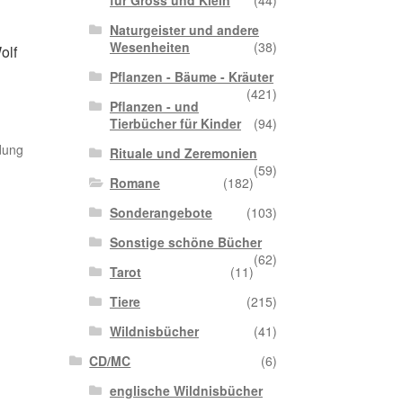
für Gross und Klein
(44)
Naturgeister und andere
Wesenheiten
(38)
olf
Pflanzen - Bäume - Kräuter
(421)
Pflanzen - und
Tierbücher für Kinder
(94)
dung
Rituale und Zeremonien
(59)
Romane
(182)
Sonderangebote
(103)
Sonstige schöne Bücher
(62)
Tarot
(11)
Tiere
(215)
Wildnisbücher
(41)
CD/MC
(6)
englische Wildnisbücher