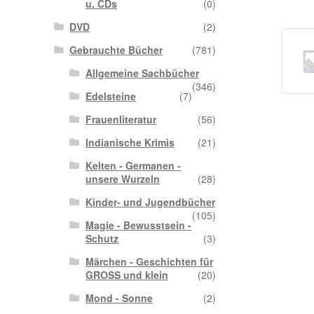
u. CDs
(0)
DVD
(2)
Gebrauchte Bücher
(781)
Allgemeine Sachbücher
(346)
Edelsteine
(7)
Frauenliteratur
(56)
Indianische Krimis
(21)
Kelten - Germanen -
unsere Wurzeln
(28)
Kinder- und Jugendbücher
(105)
Magie - Bewusstsein -
Schutz
(3)
Märchen - Geschichten für
GROSS und klein
(20)
Mond - Sonne
(2)